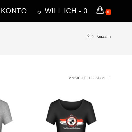
 KONTO
WILL ICH -
0
0
>
Kurzarm
ANSICHT:
12
24
ALLE