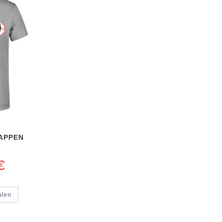
WAPPEN
€
hlen