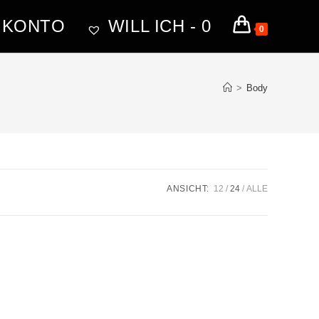
 KONTO
WILL ICH -
0
0
>
Body
ANSICHT:
12
24
ALLE