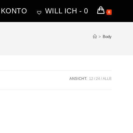
 KONTO
WILL ICH -
0
0
>
Body
ANSICHT:
12
24
ALLE