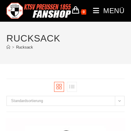
MENÜ
0
RUCKSACK
>
Rucksack
Standardsortierung