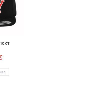
TICKT
€
hlen