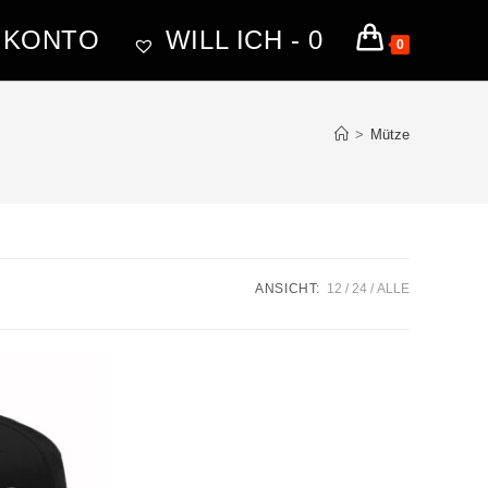
 KONTO
WILL ICH -
0
0
>
Mütze
ANSICHT:
12
24
ALLE