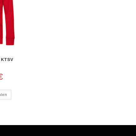
 KTSV
€
hlen