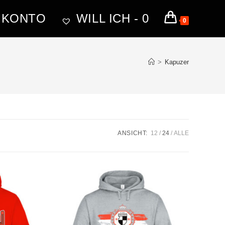
 KONTO
WILL ICH -
0
0
>
Kapuzer
ANSICHT:
12
24
ALLE