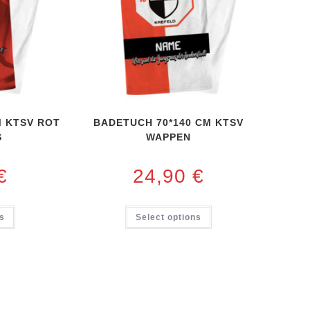
M KTSV ROT
BADETUCH 70*140 CM KTSV
S
WAPPEN
€
24,90
€
ns
Select options