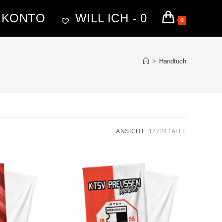
 KONTO
WILL ICH -
0
0
>
Handtuch
ANSICHT:
12
24
ALLE